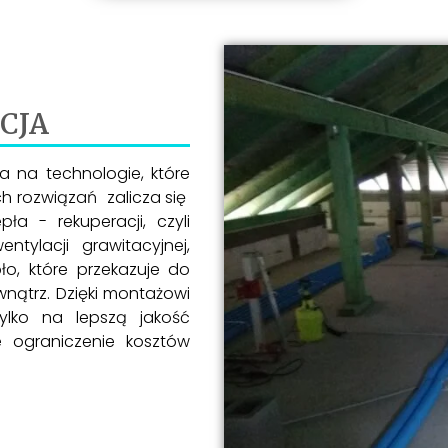
CJA
 na technologie, które
h rozwiązań zalicza się
ła - rekuperacji, czyli
ntylacji grawitacyjnej,
ło, które przekazuje do
ątrz. Dzięki montażowi
ylko na lepszą jakość
e ograniczenie kosztów