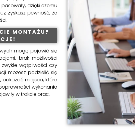
 pasowały, dzięki czemu
raz zyskasz pewność, że
ci.
KCIE MONTAŻU?
CJE!
owych mogą pojawić się
lacjami, brak możliwości
 zwykłe wątpliwości czy
cji możesz podzielić się
 pokazać miejsca, które
e poprawności wykonania
jawiły w trakcie prac.