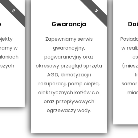
2
3
e
Gwarancja
Do
jekty
Zapewniamy serwis
Posiad
ieramy w
gwarancyjny,
w reali
ałaniach
pogwarancyjny oraz
os
szych
okresowy przegląd sprzętu
(miesz
AGD, klimatyzacji i
f
rekuperacji, pomp ciepła,
samor
elektrycznych kotłów c.o.
mias
oraz przepływowych
ogrzewaczy wody.