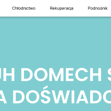
Chłodnictwo
Rekuperacja
Podnośnik
UH DOMECH 
TA DOŚWIADC