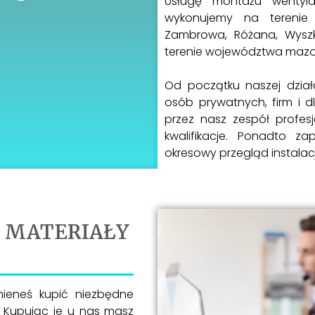
Usługę montażu wentylac
wykonujemy na terenie O
Zambrowa, Różana, Wyszk
terenie województwa mazow
Od początku naszej działa
osób prywatnych, firm i 
przez nasz zespół profes
kwalifikacje. Ponadto z
okresowy przegląd instalacj
W MATERIAŁY
nieneś kupić niezbędne
. Kupując je u nas masz