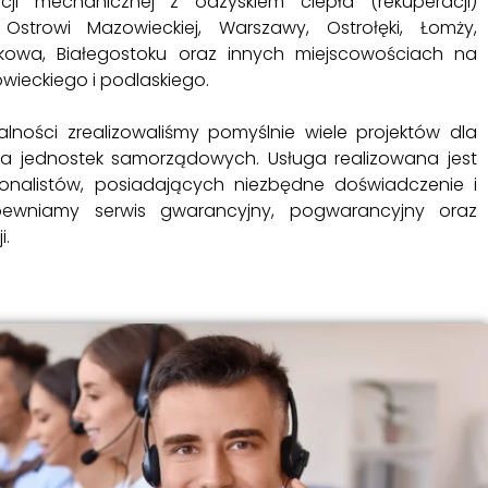
ji mechanicznej z odzyskiem ciepła (rekuperacji)
strowi Mazowieckiej, Warszawy, Ostrołęki, Łomży,
owa, Białegostoku oraz innych miejscowościach na
ieckiego i podlaskiego.
lności zrealizowaliśmy pomyślnie wiele projektów dla
dla jednostek samorządowych. Usługa realizowana jest
jonalistów, posiadających niezbędne doświadczenie i
apewniamy serwis gwarancyjny, pogwarancyjny oraz
i.