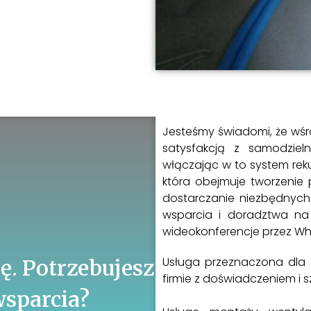
Jesteśmy świadomi, że wśró
satysfakcją z samodziel
włączając w to system reku
która obejmuje tworzenie p
dostarczanie niezbędnych 
wsparcia i doradztwa n
wideokonferencje przez Wh
Usługa przeznaczona dla 
ę. Potrzebujesz
firmie z doświadczeniem i 
wsparcia?