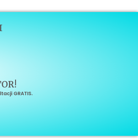
I
OR!
ltacji GRATIS.